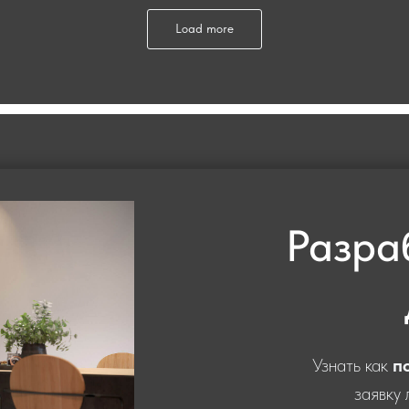
Load more
Разра
Узнать как
п
заявку 